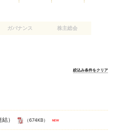
ガバナンス
株主総会
絞込み条件をクリア
連結）
（674KB）