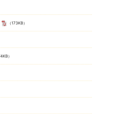
（173KB）
74KB）
）