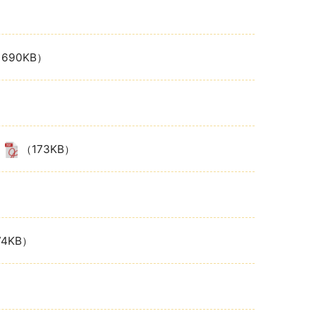
690KB）
（173KB）
74KB）