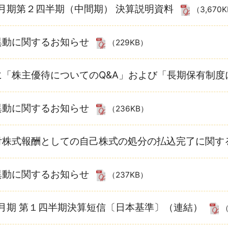
12月期第２四半期（中間期） 決算説明資料
（3,670
異動に関するお知らせ
（229KB）
に「株主優待についてのQ&A」および「長期保有制
異動に関するお知らせ
（236KB）
付株式報酬としての自己株式の処分の払込完了に関す
異動に関するお知らせ
（237KB）
12月期 第１四半期決算短信〔日本基準〕（連結）
（