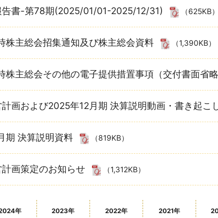
-第78期(2025/01/01-2025/12/31)
（625KB
定時株主総会招集通知及び株主総会資料
（1,390KB）
定時株主総会その他の電子提供措置事項（交付書面省
計画および2025年12月期 決算説明動画・書き起
2月期 決算説明資料
（819KB）
営計画策定のお知らせ
（1,312KB）
2024年
2023年
2022年
2021年
2