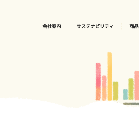
サステナビリティ
会社案内
商品
精⽶⼯場をみてみよう
る木徳神糧
皆さまへ
・方針
グループ会社
IRライブラリ
A
採用Q＆A
こめ油
140年のあゆみ
方針
の声
＆A
務
エントリー
IRニュース
役員⼀覧
米粉
修制度（農業実習）
IRに関するお問い合わせ
ィライス
・理念
組事例
報
事業案内
キトクのキ」
さガイド
早わかり木徳神糧
工場
ア
ト
電子公告