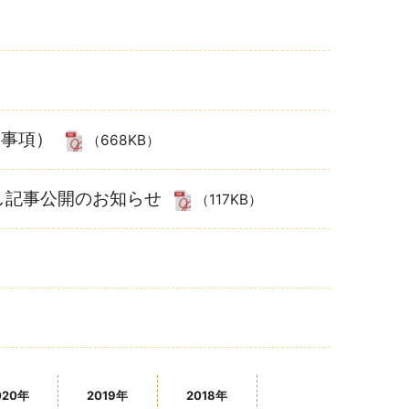
）
略事項）
（668KB）
こし記事公開のお知らせ
（117KB）
020年
2019年
2018年