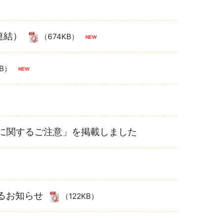
連結）
（674KB）
KB）
度に関するご注意」を掲載しました
るお知らせ
（122KB）