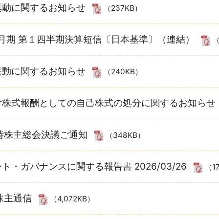
異動に関するお知らせ
（237KB）
12月期 第１四半期決算短信〔日本基準〕（連結）
（
異動に関するお知らせ
（240KB）
付株式報酬としての自己株式の処分に関するお知らせ
時株主総会決議ご通知
（348KB）
ト・ガバナンスに関する報告書 2026/03/26
（1
株主通信
（4,072KB）