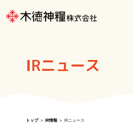
知る・学ぶ・楽しむ
サステナビリティ
会社案内
商品紹介
採用情報
IR情報
IRニュース
動画で見
投資家の
環境理念
お米Q＆
会社概要
国産米
各工場の
先輩社員
たまごQ
業績・財
タイ米
沿革
教育・研
バスマテ
企業価値
活動・取
レシピ情
株式情報
ブログ「
働きやす
事業所・
ヘルスケ
IRイベン
人的資本
トップ
IR情報
IRニュース